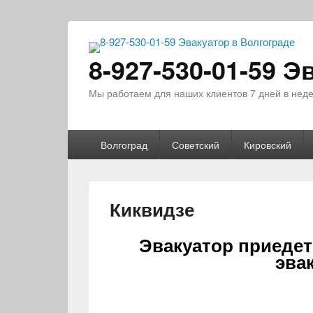
8-927-530-01-59 Э
Мы работаем для наших клиентов 7 дней в недел
Главное
Перейти
Перейти
Волгоград
Советский
Кировский
меню
к
к
основному
дополнительному
содержанию
содержимому
Киквидзе
Эвакуатор приедет
эва