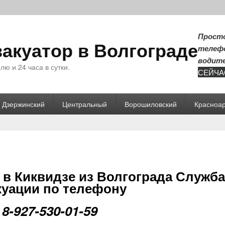
Просто
вакуатор в Волгограде
телефо
водите
ю и 24 часа в сутки.
СЕЙЧА
Дзержинский
Центральный
Ворошиловский
Красноа
 в Киквидзе из Волгограда Служба
куации по телефону
8-927-530-01-59